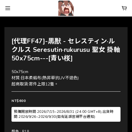
[代理FF47]-黒獣 - セレスティン·ル
クルス Seresutin·rukurusu 聖女 掛軸
50x75cm---[青い桜]
50x75cm
材質:日本柔緞布(熱昇華抗UV不退色)
超商取貨:寄件上限12隻。
NT$600
預購開放時間:2026/7/15~2026/8/31 (24:00 GMT+8),出貨時
間:2026/9/26~2026/9/30(如有延誤官網平台通知)
顏色
: R18