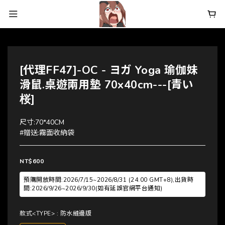
[代理FF47]-OC - ヨガ Yoga 瑜伽妹
滑鼠.桌遊兩用墊 70x40cm---[青い
桜]
尺寸:70*40CM
#贈送:霧面收納袋
NT$600
預購開放時間:2026/7/15~2026/8/31 (24:00 GMT+8),出貨時
間:2026/9/26~2026/9/30(如有延誤官網平台通知)
款式<TYPE>
: 防水縫邊版