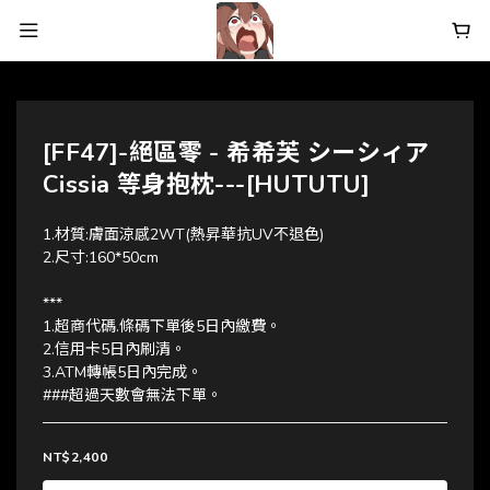
[FF47]-絕區零 - 希希芙 シーシィア
Cissia 等身抱枕---[HUTUTU]
1.材質:膚面涼感2WT(熱昇華抗UV不退色)
2.尺寸:160*50cm
***
1.超商代碼.條碼下單後5日內繳費。
2.信用卡5日內刷清。
3.ATM轉帳5日內完成。
###超過天數會無法下單。
NT$2,400