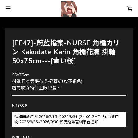
[FF47]-蔚藍檔案-NURSE 角楯カリ
ン Kakudate Karin 角楯花凜 掛軸
50x75cm---[青い桜]
50x75cm
材質:日本柔緞布(熱昇華抗UV不退色)
超商取貨:寄件上限12隻。
NT$600
預購開放時間:2026/7/15~2026/8/31 (24:00 GMT+8),出貨時
間:2026/9/26~2026/9/30(如有延誤官網平台通知)
顏色
: R18