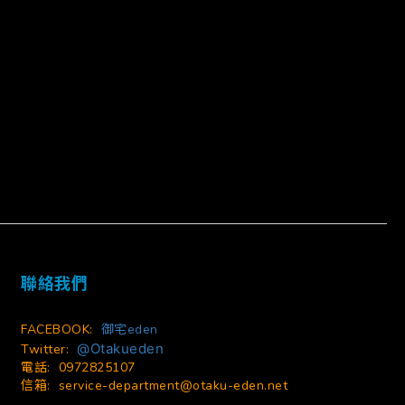
立即購買
聯絡我們
FACEBOOK:
御宅eden
@Otakueden
Twitter:
電話: 0972825107
信箱:
service-department@otaku-eden.net