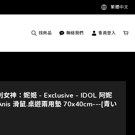
繁體中文
找商品
聯絡我們
會員登入
利女神：妮姬 - Exclusive - IDOL 阿妮
nis 滑鼠.桌遊兩用墊 70x40cm---[青い