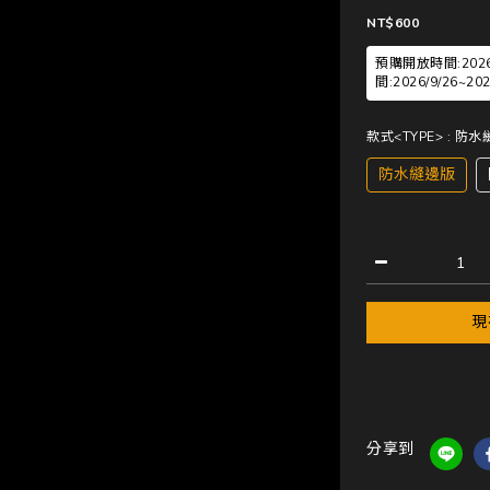
NT$600
預購開放時間:2026/7
間:2026/9/26~
款式<TYPE>
: 防
防水縫邊版
現
分享到