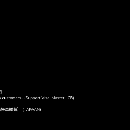
期
 customers- (Support Visa, Master, JCB)
繳費） (TAIWAN)