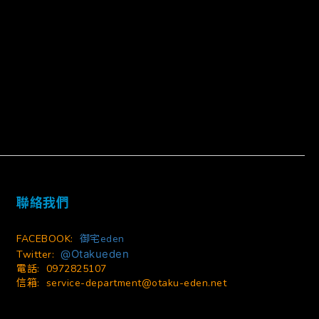
立即購買
聯絡我們
FACEBOOK:
御宅eden
@Otakueden
Twitter:
電話: 0972825107
信箱:
service-department@otaku-eden.net