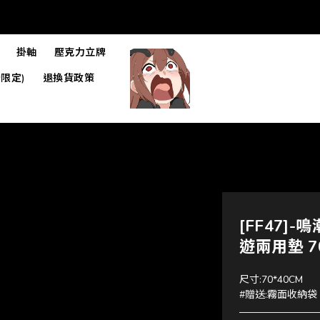
掛軸
壓克力立牌
限定)
退換貨政策
[FF47]-
遊兩用墊 70
尺寸:70*40CM
#贈送:霧面收納袋