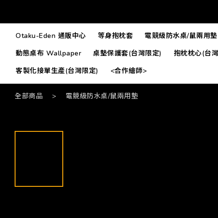
Otaku-Eden 通販中心
等身抱枕套
電競級防水桌/鼠兩用墊
動態桌布 Wallpaper
桌墊保護套(台灣限定)
抱枕枕心(台灣
客製化接單生產(台灣限定)
<合作繪師>
全部商品
>
電競級防水桌/鼠兩用墊