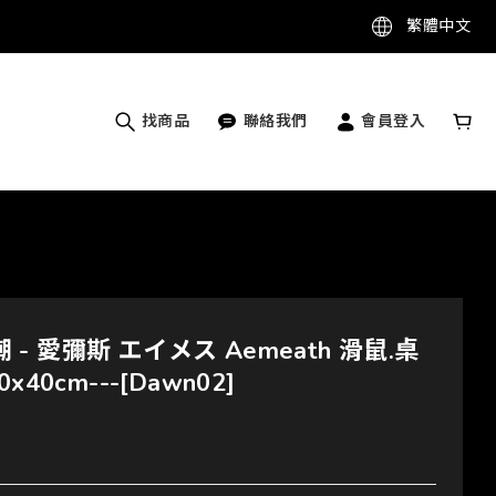
繁體中文
找商品
聯絡我們
會員登入
鳴潮 - 愛彌斯 エイメス Aemeath 滑鼠.桌
x40cm---[Dawn02]