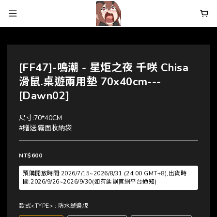
[FF47]-鳴潮 - 星炬之夜 千咲 Chisa
滑鼠.桌遊兩用墊 70x40cm---
[Dawn02]
尺寸:70*40CM
#贈送:霧面收納袋
NT$600
預購開放時間:2026/7/15~2026/8/31 (24:00 GMT+8),出貨時
間:2026/9/26~2026/9/30(如有延誤官網平台通知)
款式<TYPE>
: 防水縫邊版