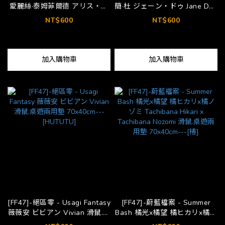
愛麗絲·泰姆菲爾德 アリス・タ
簡·杜 ジェーン・ドゥ Jane Doe
イムフィールド Alice
滑鼠.桌遊兩用墊 70x40cm---
NT$600
NT$600
Thymefield 滑鼠.桌遊兩用墊
[HUTUTU]
70x40cm---[HUTUTU]
加入購物車
加入購物車
[FF47]-絕區零 - Usagi Fantasy
[FF47]-蔚藍檔案 - Summer
薇薇安 ビビアン Vivian 滑鼠.桌
Bash 橘光x橘望 橘ヒカリx橘ノ
遊兩用墊 70x40cm---
ゾミ Tachibana Hikari x