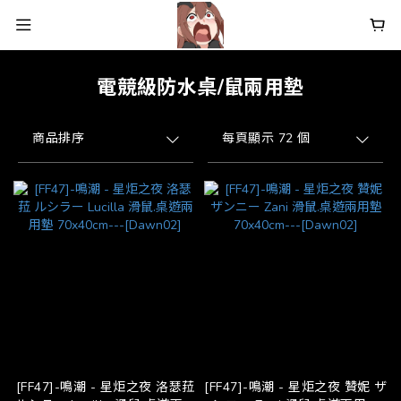
電競級防水桌/鼠兩用墊
商品排序
每頁顯示 72 個
[FF47]-鳴潮 - 星炬之夜 洛瑟菈
[FF47]-鳴潮 - 星炬之夜 贊妮 ザ