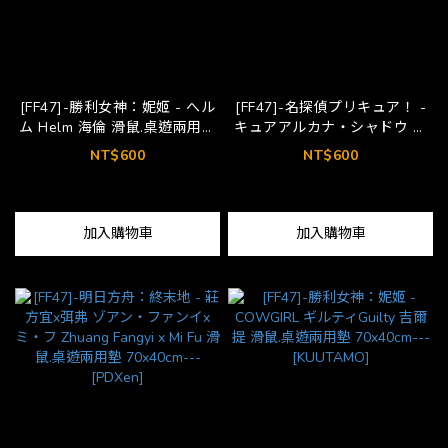
[FF47]-勝利女神：妮姬 - へル
[FF47]-名探偵プリキュア！ -
ム Helm 海倫 滑鼠.桌遊兩用墊
キュアアルカナ・シャドウ 森
70x40cm---[KUUTAMO]
亜るるか Moria Ruruka 森亞露
NT$600
NT$600
露卡 滑鼠.桌遊兩用墊
70x40cm---[3M]
加入購物車
加入購物車