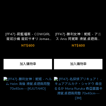
[FF47]-蔚藍檔案 - COWGIRL
[FF47]-勝利女神：妮姬 - アニ
錠前沙織 錠前サオリ Jomae
ス Anis 阿妮斯 滑鼠.桌遊兩用
Saori 滑鼠.桌遊兩用墊
墊 70x40cm---[KUUTAMO]
NT$600
NT$600
70x40cm---[KUUTAMO]
加入購物車
加入購物車