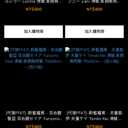
ルシラー Lucilla 滑鼠.桌遊兩用
ンニー Zani 滑鼠.桌遊兩用墊
墊 70x40cm---[Dawn02]
70x40cm---[Dawn02]
NT$600
NT$600
加入購物車
加入購物車
[代理FF47]-蔚藍檔案 - 百合園
[代理FF47]-蔚藍檔案 - 天童凱
聖亞 百合園セイア Yurizono
伊 天童ケイ Tendo Kei 滑鼠.桌
Seia 滑鼠.桌遊兩用墊
遊兩用墊 70x40cm---[吉川紘]
NT$600
NT$600