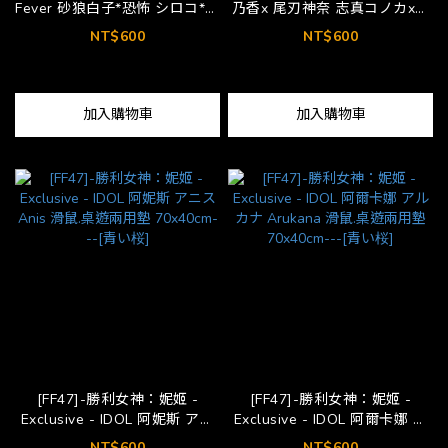
Fever 砂狼白子*恐怖 シロコ*テ
乃香x 尾刃神奈 志真コノカx尾
ラー Shiroko Terror 滑鼠.桌遊
刃カンナ Shima Konoka x
NT$600
NT$600
兩用墊 70x40cm---[青い桜]
Ogata Kanna 滑鼠.桌遊兩用墊
70x40cm---[蛞蝓菠菜丼]
加入購物車
加入購物車
[FF47]-勝利女神：妮姬 -
[FF47]-勝利女神：妮姬 -
Exclusive - IDOL 阿妮斯 アニ
Exclusive - IDOL 阿爾卡娜 ア
ス Anis 滑鼠.桌遊兩用墊
ルカナ Arukana 滑鼠.桌遊兩用
NT$600
NT$600