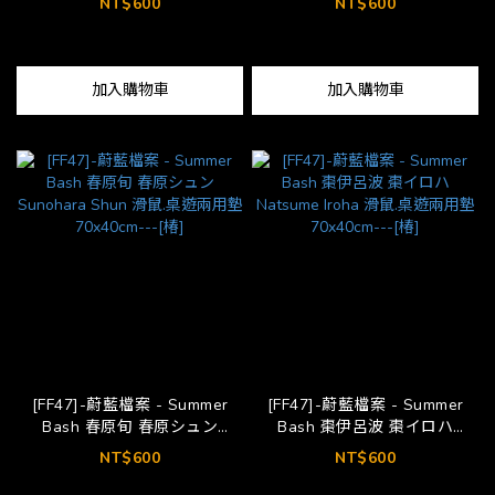
NT$600
NT$600
[HUTUTU]
Tachibana Nozomi 滑鼠.桌遊兩
用墊 70x40cm---[椿]
加入購物車
加入購物車
[FF47]-蔚藍檔案 - Summer
[FF47]-蔚藍檔案 - Summer
Bash 春原旬 春原シュン
Bash 棗伊呂波 棗イロハ
Sunohara Shun 滑鼠.桌遊兩用
Natsume Iroha 滑鼠.桌遊兩用
NT$600
NT$600
墊 70x40cm---[椿]
墊 70x40cm---[椿]