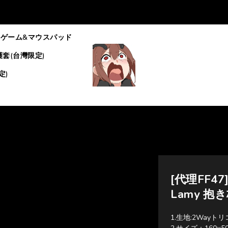
ゲーム&マウスパッド
套(台灣限定)
定)
[代理FF47]
Lamy 抱
1.生地:2Wayト