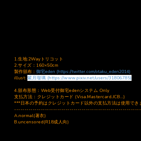
1.生地:2Wayトリコット
2.サイズ：160×50cm
製作頒布：
御宅eden (https://twitter.com/otaku_eden2014)
illust:
紫月瑠璃 (https://www.pixiv.net/users/31806785)
4.頒布形態：Web受付御宅edenシステム Only
支払方法：クレジットカード (Visa.Mastercard.JCB...)
***日本の予約はクレジットカード以外の支払方法は使用でき
--------------------------------------------------------------
A.normal(著衣)
B.uncensored(R18成人向)