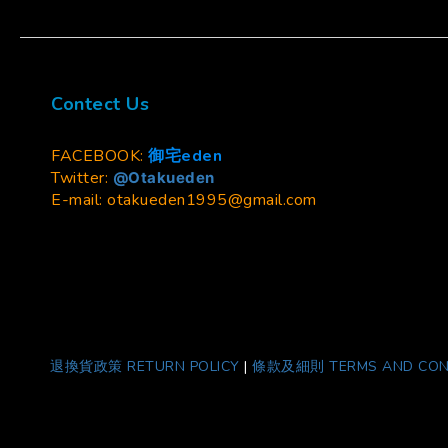
Contect Us
FACEBOOK:
御宅eden
Twitter:
@Otakueden
E-mail: otakueden1995@gmail.com
退換貨政策 RETURN POLICY
|
條款及細則 TERMS AND CON