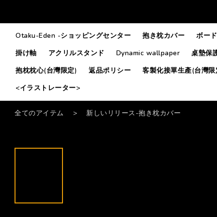
Otaku-Eden -ショッピングセンター
抱き枕カバー
ボード
掛け軸
アクリルスタンド
Dynamic wallpaper
桌墊保護
抱枕枕心(台灣限定)
返品ポリシー
客製化接單生產(台灣限
<イラストレーター>
全てのアイテム
>
新しいリリース-抱き枕カバー