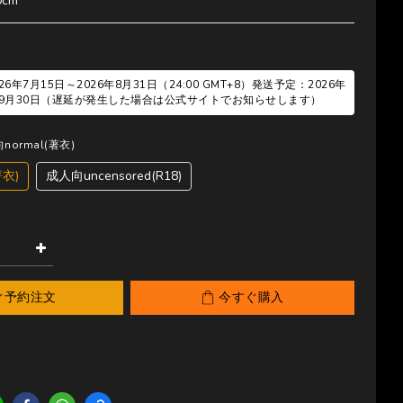
0cm
6年7月15日～2026年8月31日（24:00 GMT+8）発送予定：2026年
6年9月30日（遅延が発生した場合は公式サイトでお知らせします）
向normal(著衣)
著衣)
成人向uncensored(R18)
ぐ予約注文
今すぐ購入