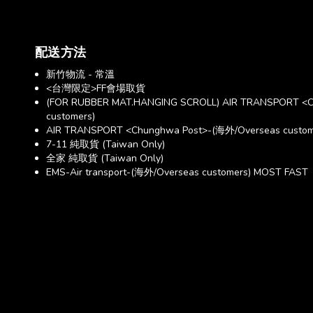
配送方法
新竹物流 - 常溫
<台灣限定>FF會場取貨
(FOR RUBBER MAT.HANGING SCROLL) AIR TRANSPORT <C
customers)
AIR TRANSPORT <Chunghwa Post>-(海外/Overseas custom
7-11 純取貨 (Taiwan Only)
全家 純取貨 (Taiwan Only)
EMS-Air transport-(海外/Overseas customers) MOST FAST