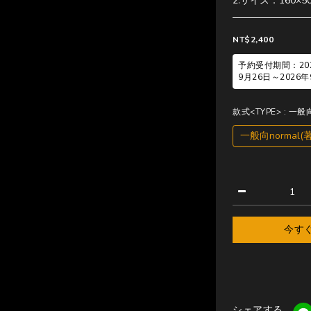
2.サイズ：160×5
NT$2,400
予約受付期間：202
9月26日～202
款式<TYPE>
: 一般
一般向normal(
今す
シェアする