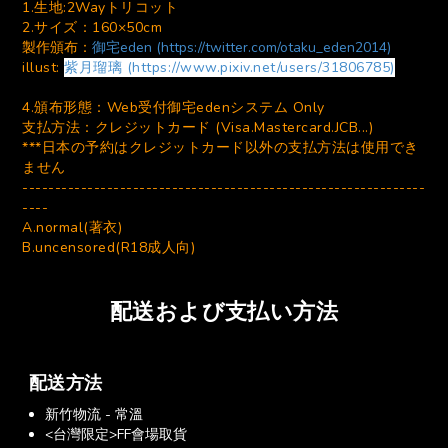
1.生地:2Wayトリコット
2.サイズ：160×50cm
製作頒布：
御宅eden (https://twitter.com/otaku_eden2014)
illust:
紫月瑠璃 (https://www.pixiv.net/users/31806785)
4.頒布形態：Web受付御宅edenシステム Only
支払方法：クレジットカード (Visa.Mastercard.JCB...)
***日本の予約はクレジットカード以外の支払方法は使用でき
ません
--------------------------------------------------------------
----
A.normal(著衣)
B.uncensored(R18成人向)
配送および支払い方法
配送方法
新竹物流 - 常溫
<台灣限定>FF會場取貨