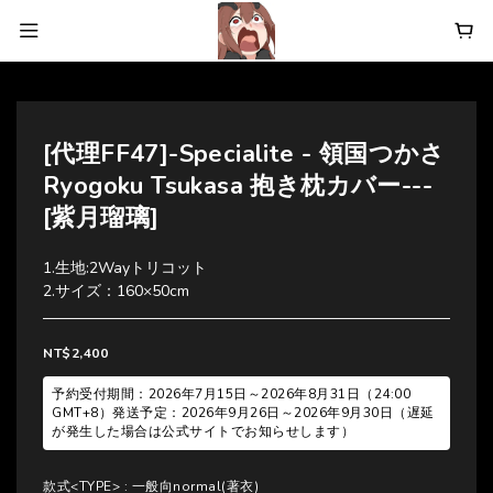
[代理FF47]-Specialite - 領国つかさ
Ryogoku Tsukasa 抱き枕カバー---
[紫月瑠璃]
1.生地:2Wayトリコット
2.サイズ：160×50cm
NT$2,400
予約受付期間：2026年7月15日～2026年8月31日（24:00
GMT+8）発送予定：2026年9月26日～2026年9月30日（遅延
が発生した場合は公式サイトでお知らせします）
款式<TYPE>
: 一般向normal(著衣)