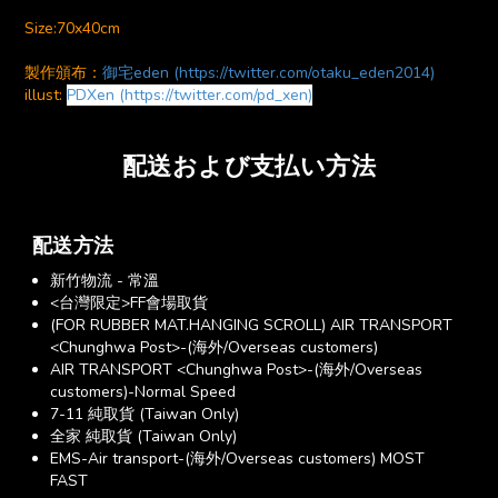
Size:70x40cm
製作頒布：
御宅eden (https://twitter.com/otaku_eden2014)
illust:
PDXen (https://twitter.com/pd_xen)
配送および支払い方法
配送方法
新竹物流 - 常溫
<台灣限定>FF會場取貨
(FOR RUBBER MAT.HANGING SCROLL) AIR TRANSPORT
<Chunghwa Post>-(海外/Overseas customers)
AIR TRANSPORT <Chunghwa Post>-(海外/Overseas
customers)-Normal Speed
7-11 純取貨 (Taiwan Only)
全家 純取貨 (Taiwan Only)
EMS-Air transport-(海外/Overseas customers) MOST
FAST