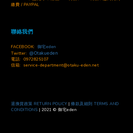
繳費 / PAYPAL
聯絡我們
FACEBOOK:
御宅eden
@Otakueden
Twitter:
電話: 0972825107
信箱:
service-department@otaku-eden.net
退換貨政策 RETURN POLICY
|
條款及細則 TERMS AND
CONDITIONS
|
2021 © 御宅eden