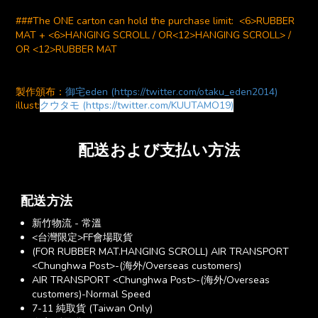
###The ONE carton can hold the purchase limit: <6>RUBBER
MAT + <6>HANGING SCROLL / OR<12>HANGING SCROLL> /
OR <12>RUBBER MAT
製作頒布：
御宅eden (https://twitter.com/otaku_eden2014)
illust:
クウタモ (https://twitter.com/KUUTAMO19)
配送および支払い方法
配送方法
新竹物流 - 常溫
<台灣限定>FF會場取貨
(FOR RUBBER MAT.HANGING SCROLL) AIR TRANSPORT
<Chunghwa Post>-(海外/Overseas customers)
AIR TRANSPORT <Chunghwa Post>-(海外/Overseas
customers)-Normal Speed
7-11 純取貨 (Taiwan Only)