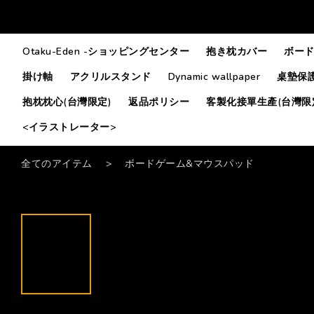
Otaku-Eden -ショッピングセンター
抱き枕カバー
ボード
掛け軸
アクリルスタンド
Dynamic wallpaper
桌墊保護
抱枕枕心(台灣限定)
返品ポリシー
客製化接單生產(台灣限
<イラストレーター>
全てのアイテム
>
ボードゲーム&マウスパッド