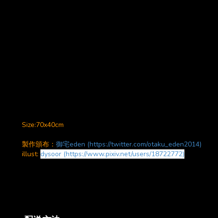
Size:70x40cm
製作頒布：
御宅eden (https://twitter.com/otaku_eden2014)
illust:
dysoor (https://www.pixiv.net/users/18722772)