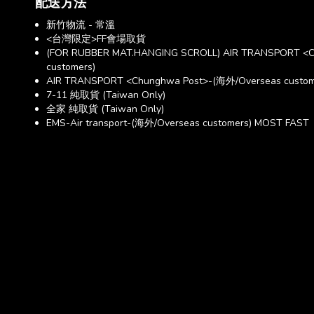
配送方法
新竹物流 - 常溫
<台灣限定>FF會場取貨
(FOR RUBBER MAT.HANGING SCROLL) AIR TRANSPORT <C
customers)
AIR TRANSPORT <Chunghwa Post>-(海外/Overseas custom
7-11 純取貨 (Taiwan Only)
全家 純取貨 (Taiwan Only)
EMS-Air transport-(海外/Overseas customers) MOST FAST