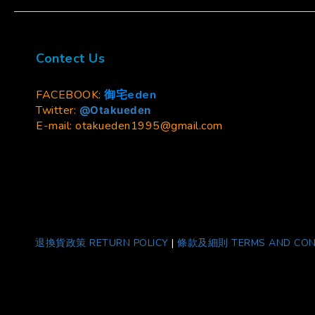
Contect Us
FACEBOOK:
御宅eden
Twitter:
@Otakueden
E-mail: otakueden1995@gmail.com
退換貨政策 RETURN POLICY
|
條款及細則 TERMS AND CON