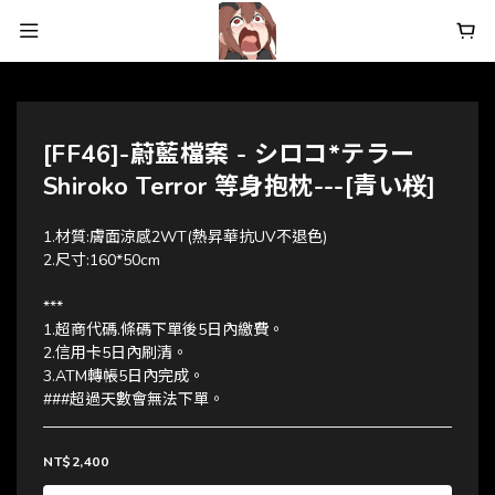
[FF46]-蔚藍檔案 - シロコ*テラー
Shiroko Terror 等身抱枕---[青い桜]
1.材質:膚面涼感2WT(熱昇華抗UV不退色)
2.尺寸:160*50cm
***
1.超商代碼.條碼下單後5日內繳費。
2.信用卡5日內刷清。
3.ATM轉帳5日內完成。
###超過天數會無法下單。
NT$2,400