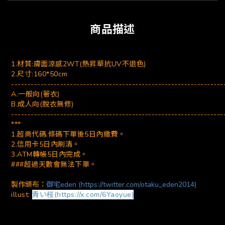
商品描述
1.材質:膚面涼感2WT(熱昇華抗UV不退色)
2.尺寸:160*50cm
-----------------------------------------------------------------
A.一般向(著衣)
B.成人向(脫衣無修)
-----------------------------------------------------------------
***
1.超商代碼.條碼下單後5日內繳費。
2.信用卡5日內刷清。
3.ATM轉帳5日內完成。
###超過天數會無法下單。
製作頒布：
御宅eden (https://twitter.com/otaku_eden2014)
illust:
青い桜(https://x.com/6Yaoyue)