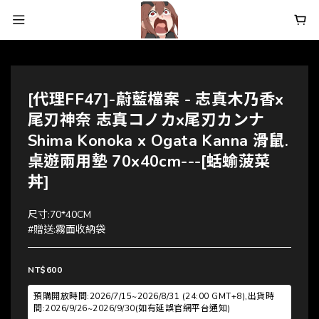
[代理FF47]-蔚藍檔案 - 志真木乃香x
尾刃神奈 志真コノカx尾刃カンナ
Shima Konoka x Ogata Kanna 滑鼠.
桌遊兩用墊 70x40cm---[蛞蝓菠菜
丼]
尺寸:70*40CM
#贈送:霧面收納袋
NT$600
預購開放時間:2026/7/15~2026/8/31 (24:00 GMT+8),出貨時
間:2026/9/26~2026/9/30(如有延誤官網平台通知)