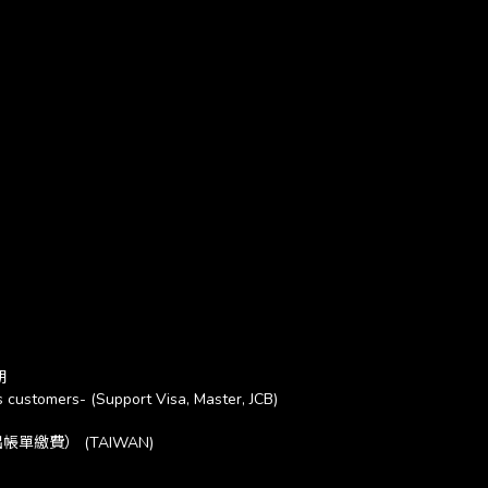
期
 customers- (Support Visa, Master, JCB)
繳費） (TAIWAN)