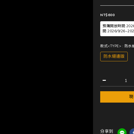
NT$600
預購開放時間:2026/7
間:2026/9/26~
款式<TYPE>
: 防
防水縫邊版
現
分享到