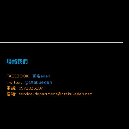
立即購買
聯絡我們
FACEBOOK:
御宅eden
@Otakueden
Twitter:
電話: 0972825107
信箱:
service-department@otaku-eden.net