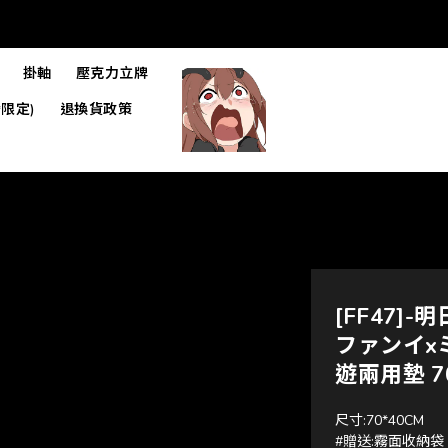
掛軸
壓克力立牌
限定)
退換貨政策
[FF47]
ファンイxミ・フ
遊兩用墊 70x
尺寸:70*40CM
#贈送:霧面收納袋