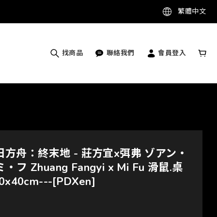
繁體中文
找商品
聯絡我們
會員登入
-明日方舟：終末地 - 莊方宜x弭弗 ゾアン・
 Zhuang Fangyi x Mi Fu 滑鼠.桌
40cm---[PDXen]