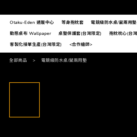
Otaku-Eden 通販中心
等身抱枕套
電競級防水桌/鼠兩用墊
動態桌布 Wallpaper
桌墊保護套(台灣限定)
抱枕枕心(台灣
客製化接單生產(台灣限定)
<合作繪師>
全部商品
>
電競級防水桌/鼠兩用墊