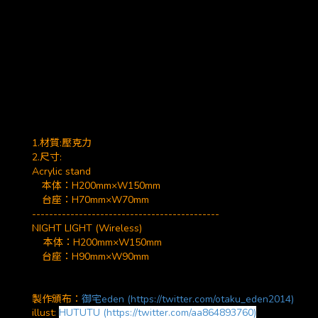
1.材質:壓克力
2.尺寸:
Acrylic stand
本体：H200mm×W150mm
台座：H70mm×W70mm
--------------------------------------------
NIGHT LIGHT (Wireless)
本体：H200mm×W150mm
台座：H90mm×W90mm
製作頒布：
御宅eden (https://twitter.com/otaku_eden2014)
illust:
HUTUTU (https://twitter.com/aa864893760)