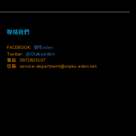
立即購買
聯絡我們
FACEBOOK:
御宅eden
@Otakueden
Twitter:
電話: 0972825107
信箱:
service-department@otaku-eden.net