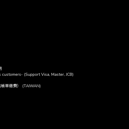
期
 customers- (Support Visa, Master, JCB)
繳費） (TAIWAN)