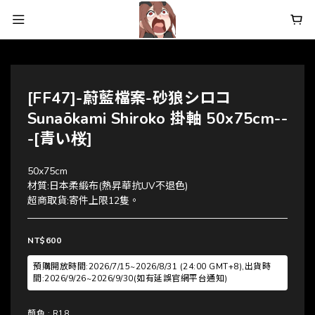
[FF47]-蔚藍檔案-砂狼シロコ
Sunaōkami Shiroko 掛軸 50x75cm--
-[青い桜]
50x75cm
材質:日本柔緞布(熱昇華抗UV不退色)
超商取貨:寄件上限12隻。
NT$600
預購開放時間:2026/7/15~2026/8/31 (24:00 GMT+8),出貨時
間:2026/9/26~2026/9/30(如有延誤官網平台通知)
顏色
: R18