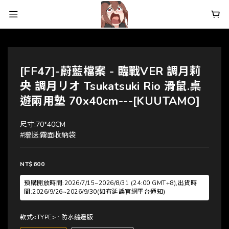
[FF47]-蔚藍檔案 - 臨戰VER 調月莉
央 調月リオ Tsukatsuki Rio 滑鼠.桌
遊兩用墊 70x40cm---[KUUTAMO]
尺寸:70*40CM
#贈送:霧面收納袋
NT$600
預購開放時間:2026/7/15~2026/8/31 (24:00 GMT+8),出貨時
間:2026/9/26~2026/9/30(如有延誤官網平台通知)
款式<TYPE>
: 防水縫邊版