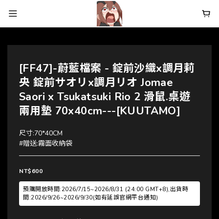
[FF47]-蔚藍檔案 - 錠前沙織x調月莉
央 錠前サオリx調月リオ Jomae
Saori x Tsukatsuki Rio 2 滑鼠.桌遊
兩用墊 70x40cm---[KUUTAMO]
尺寸:70*40CM
#贈送:霧面收納袋
NT$600
預購開放時間:2026/7/15~2026/8/31 (24:00 GMT+8),出貨時
間:2026/9/26~2026/9/30(如有延誤官網平台通知)