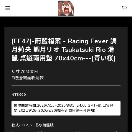
[FF47]-蔚藍檔案 - Racing Fever 調
月莉央 調月リオ Tsukatsuki Rio 滑
鼠.桌遊兩用墊 70x40cm---[青い桜]
尺寸:70*40CM
#贈送:霧面收納袋
NT$600
預購開放時間:2026/7/15~2026/8/31 (24:00 GMT+8),出貨時
間:2026/9/26~2026/9/30(如有延誤官網平台通知)
款式<TYPE>
: 防水縫邊版